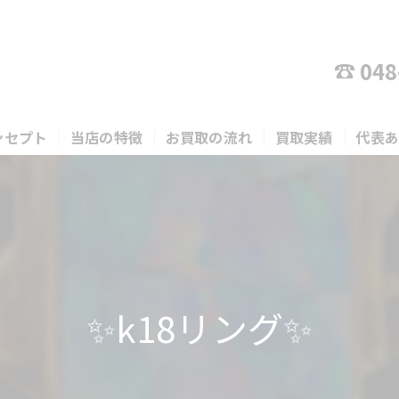
048
ンセプト
当店の特徴
お買取の流れ
買取実績
代表
貴金属
宝石
ブランド
✨k18リング✨
バッグ
時計