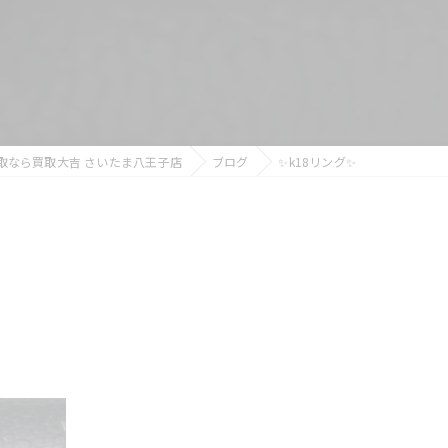
取なら買取大吉 さいたま八王子店
ブログ
✨k18リング✨